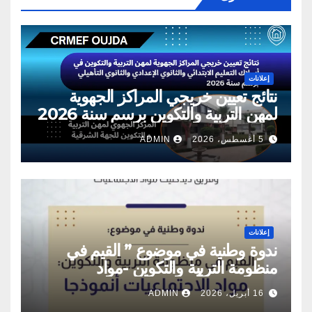
إعلانات
نتائج تعيين خريجي المراكز الجهوية
لمهن التربية والتكوين برسم سنة 2026
5 أغسطس، 2026
ADMIN
إعلانات
ندوة وطنية في موضوع ” القيم في
منظومة التربية والتكوين -مواد
الاجتماعيات أنموذجا”
16 أبريل، 2026
ADMIN