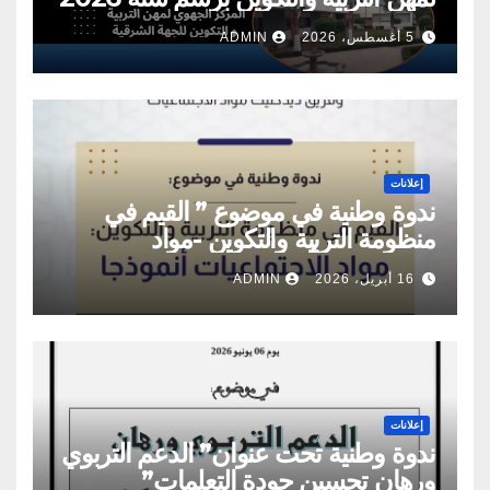
5 أغسطس، 2026
ADMIN
إعلانات
ندوة وطنية في موضوع ” القيم في
منظومة التربية والتكوين -مواد
الاجتماعيات أنموذجا”
16 أبريل، 2026
ADMIN
إعلانات
ندوة وطنية تحت عنوان” الدعم التربوي
ورهان تحسين جودة التعلمات”