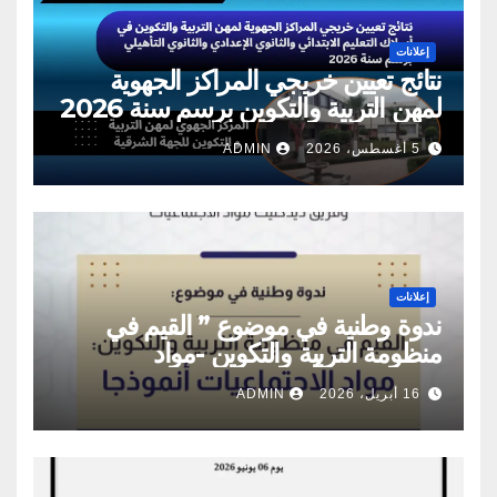
إعلانات
نتائج تعيين خريجي المراكز الجهوية
لمهن التربية والتكوين برسم سنة 2026
5 أغسطس، 2026
ADMIN
إعلانات
ندوة وطنية في موضوع ” القيم في
منظومة التربية والتكوين -مواد
الاجتماعيات أنموذجا”
16 أبريل، 2026
ADMIN