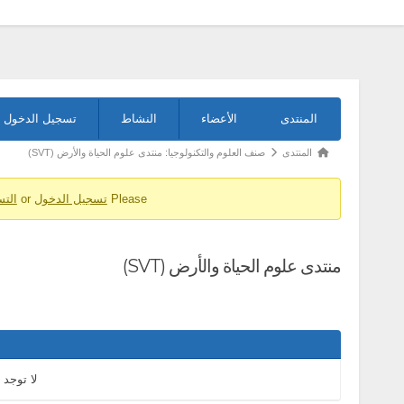
التنقل
المنتدى
الأعضاء
النشاط
تسجيل الدخول
في
المنتدى
مسارات
المنتدى
صنف العلوم والتكنولوجيا: منتدى علوم الحياة والأرض (SVT)
تنقل
Please
تسجيل الدخول
or
الت
المنتدى
-
أنت
منتدى علوم الحياة والأرض (SVT)
هنا:
لا توجد 