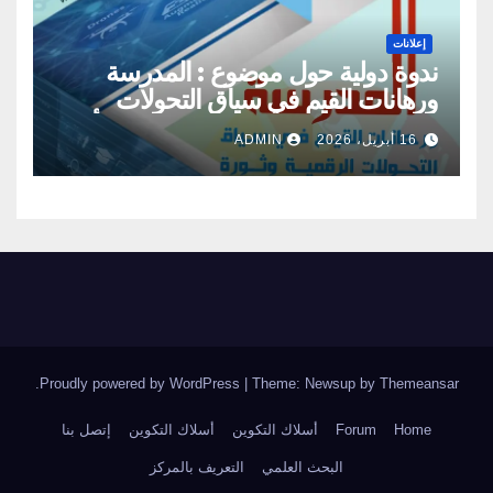
إعلانات
ندوة دولية حول موضوع : المدرسة
ورهانات القيم في سياق التحولات
الرقمية وثورة الذكاء الاصطناعي : الأبعاد
16 أبريل، 2026
ADMIN
والتحديات
.
Proudly powered by WordPress
|
Theme: Newsup by
Themeansar
Home
Forum
أسلاك التكوين
أسلاك التكوين
إتصل بنا
البحث العلمي
التعريف بالمركز