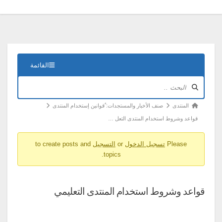
التنقل
القائمة
في
المنتدى
مسارات
المنتدى
صنف الأخبار والمستجدات: ٌقوانين إستخدام المنتدى
تنقل
قواعد وشروط استخدام المنتدى التعل …
المنتدى
Please
تسجيل الدخول
or
التسجيل
to create posts and
-
topics.
أنت
هنا:
قواعد وشروط استخدام المنتدى التعليمي