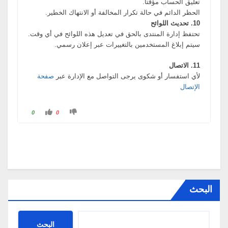
تعليق الحساب مؤقتا.
الحظر الدائم في حالة تكرار المخالفة أو الانتهاك الخطير.
10. تحديث اللوائح
تحتفظ إدارة المنتدى بالحق في تعديل هذه اللوائح في أي وقت.
سيتم إبلاغ المستخدمين بالتغييرات عبر إعلان رسمي.
11. الاتصال
لأي استفسار أو شكوى يرجى التواصل مع الإدارة عبر
صفحة
الإتصال
ا
ا
0
0
ن
ن
ق
ق
ر
ر
ل
ل
إ
إ
ب
ب
د
د
ا
ا
ء
ء
ع
إ
د
ع
م
ج
إ
ا
البحث
ع
ب
ج
.
ا
ب
.
البحث