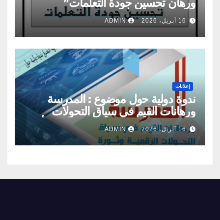
ورهان تحسين جودة التعلمات”
16 أبريل، 2026
ADMIN
إعلانات
ندوة دولية حول موضوع : المدرسة
ورهانات القيم في سياق التحولات
الرقمية وثورة الذكاء الاصطناعي : الأبعاد
16 أبريل، 2026
ADMIN
والتحديات