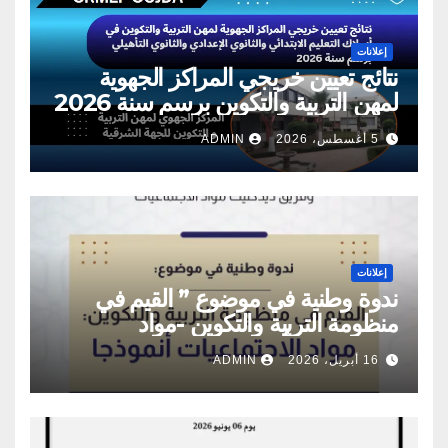
إعلانات
نتائج تعيين خريجي المراكز الجهوية
لمهن التربية والتكوين برسم سنة 2026
5 أغسطس، 2026
ADMIN
إعلانات
ندوة وطنية في موضوع ” القيم في
منظومة التربية والتكوين -مواد
الاجتماعيات أنموذجا”
16 أبريل، 2026
ADMIN