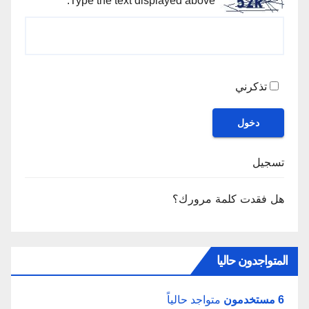
Type the text displayed above:
تذكرني
دخول
تسجيل
هل فقدت كلمة مرورك؟
المتواجدون حاليا
6 مستخدمون
متواجد حالياً