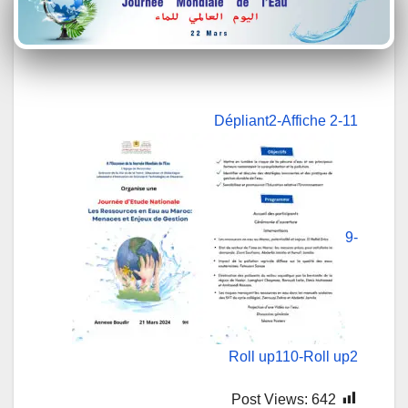
2-Affiche 2
11-Dépliant
9-
Roll up1
10-Roll up2
Post Views:
642