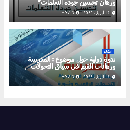
ورهان تحسين جودة التعلمات”
16 أبريل، 2026
ADMIN
إعلانات
ندوة دولية حول موضوع : المدرسة
ورهانات القيم في سياق التحولات
الرقمية وثورة الذكاء الاصطناعي : الأبعاد
16 أبريل، 2026
ADMIN
والتحديات