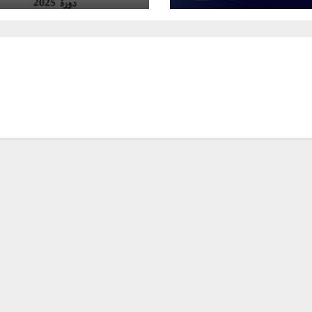
الشرقية دورة نونبر
سلك تحضير مباريات
التبريز دورة 2025