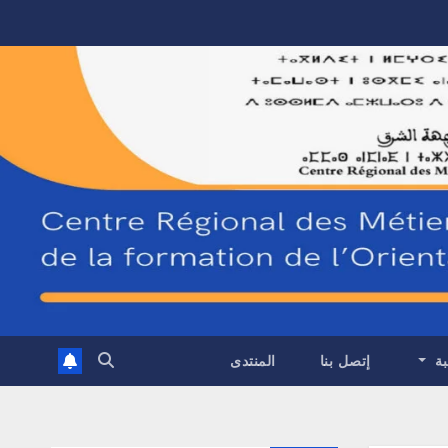
بة
إتصل بنا
المنتدى