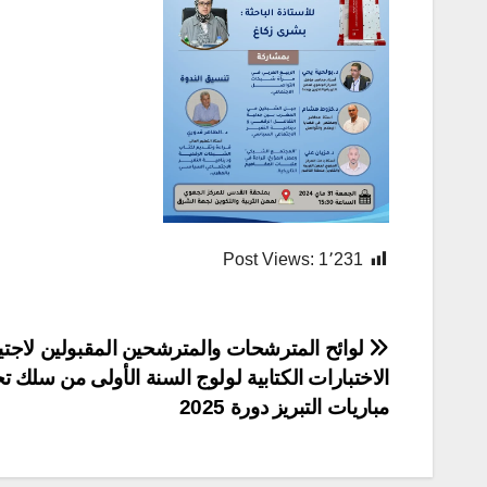
Post Views:
1٬231
تصفّح
لوائح المترشحات والمترشحين المقبولين لاجتيا
الاختبارات الكتابية لولوج السنة الأولى من سلك ت
المقالات
مباريات التبريز دورة 2025