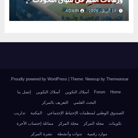
الرقمية وثورة الذكاء الاصطناعي : الأبعاد
16 أبريل، 2026
ADMIN
والتحديات
.
Proudly powered by WordPress
|
Theme: Newsup by
Themeansar
Home
Forum
أسلاك التكوين
أسلاك التكوين
إتصل بنا
البحث العلمي
التعريف بالمركز
الصندوق الوطني لمنظمات الإحتياط الإجتماعي
المكتبة
تداريب
تكوينات
مجلة المركز
مجلة المركز
مماثلة إحتساب الأجرة
موارد رقمية
ندوات وأنشطة
نشرة المركز