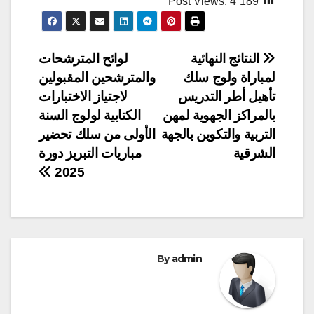
Post Views:
4٬189
تصفّح
النتائج النهائية
لوائح المترشحات
لمباراة ولوج سلك
والمترشحين المقبولين
المقالات
تأهيل أطر التدريس
لاجتياز الاختبارات
بالمراكز الجهوية لمهن
الكتابية لولوج السنة
التربية والتكوين بالجهة
الأولى من سلك تحضير
الشرقية
مباريات التبريز دورة
2025
By
admin