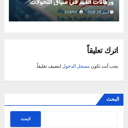
ورهانات القيم في سياق التحولات
الرقمية وثورة الذكاء الاصطناعي :
أبريل 16, 2026
ADMIN
الأبعاد والتحديات
اترك تعليقاً
يجب أنت تكون
مسجل الدخول
لتضيف تعليقاً.
البحث
البحث